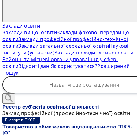
Заклади освіти
Заклади вищої освіти
Заклади фахової передвищої
освіти
Заклади професійної професійно-технічної
освіти
Заклади загальної середньої освіти
Наукові
інститути (установи)
Заклади післядипломної освіти
Районні та місцеві органи управління у сфері
освіти
Відкриті дані
Як користуватися?
Розширений
пошук
Реєстр суб'єктів освітньої діяльності
Заклад професійної (професійно-технічної) освіти
Експорт в EXCEL
Товариство з обмеженою відповідальністю "ПКБ-
ІФ"