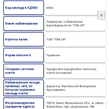
Код закладу в ЄДЕБО
6968
×
Товариство з обмеженою
Повне найменування
відповідальністю "ПКБ-ІФ"
Коротка назва
ТОВ ''ПКБ-ІФ''
Форма власності
Приватна
Складник системи
Професійна (професійно-технічна)
освіти
освіта (основний)
Найменування посади,
прізвище, ім’я, по
Директор Тернівський Володимир
батькові керівника
Ярославович
закладу освіти
Місцезнаходження
76018, Івано-Франківська обл., м. Івано-
(юридична адреса)
Франківськ, вул. Дорошенка, 18А