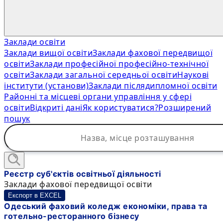
Заклади освіти
Заклади вищої освіти
Заклади фахової передвищої
освіти
Заклади професійної професійно-технічної
освіти
Заклади загальної середньої освіти
Наукові
інститути (установи)
Заклади післядипломної освіти
Районні та місцеві органи управління у сфері
освіти
Відкриті дані
Як користуватися?
Розширений
пошук
Реєстр суб'єктів освітньої діяльності
Заклади фахової передвищої освіти
Експорт в EXCEL
Одеський фаховий коледж економіки, права та
готельно-ресторанного бізнесу