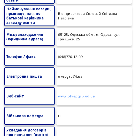
освіти
Найменування посади,
прізвище, ім’я, по
В.о. директора Соловей Світлана
батькові керівника
Петрівна
закладу освіти
Місцезнаходження
65125, Одеська обл., м. Одеса, вул.
(юридична адреса)
Троїцька, 25
Телефон / факс
(048)770-12-09
Електронна пошта
okepgrb@i.ua
Веб-сайт
www.ofkepgrb.od.ua
Військова кафедра
Ні
Укладання договорів
про навчання (освітні