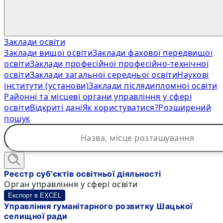
Заклади освіти
Заклади вищої освіти
Заклади фахової передвищої
освіти
Заклади професійної професійно-технічної
освіти
Заклади загальної середньої освіти
Наукові
інститути (установи)
Заклади післядипломної освіти
Районні та місцеві органи управління у сфері
освіти
Відкриті дані
Як користуватися?
Розширений
пошук
Реєстр суб'єктів освітньої діяльності
Орган управління у сфері освіти
Експорт в EXCEL
Управління гуманітарного розвитку Шацької
селищної ради