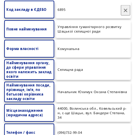
×
Код закладу в ЄДЕБО
6895
Управління гуманітарного розвитку
Повне найменування
Шацької селищної ради
Форма власності
Комунальна
Найменування органу,
до сфери управління
Селищна рада
якого належить заклад
освіти
Найменування посади,
прізвище, ім’я, по
Начальник Юхимук Оксана Степанівна
батькові керівника
закладу освіти
44000, Волинська обл., Ковельський р-
Місцезнаходження
н, с-ще Шацьк, вул. Бандери Степана,
(юридична адреса)
34
Телефон / факс
(096)732-99-04