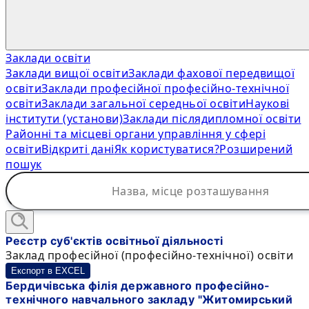
Заклади освіти
Заклади вищої освіти
Заклади фахової передвищої
освіти
Заклади професійної професійно-технічної
освіти
Заклади загальної середньої освіти
Наукові
інститути (установи)
Заклади післядипломної освіти
Районні та місцеві органи управління у сфері
освіти
Відкриті дані
Як користуватися?
Розширений
пошук
Реєстр суб'єктів освітньої діяльності
Заклад професійної (професійно-технічної) освіти
Експорт в EXCEL
Бердичівська філія державного професійно-
технічного навчального закладу "Житомирський