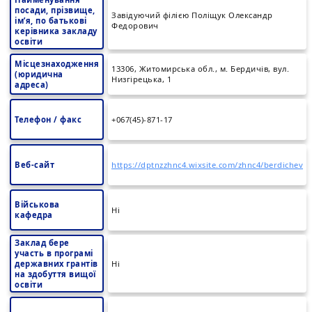
посади, прізвище,
Завідуючий філією Поліщук Олександр
ім’я, по батькові
Федорович
керівника закладу
освіти
Місцезнаходження
13306, Житомирська обл., м. Бердичів, вул.
(юридична
Низгірецька, 1
адреса)
Телефон / факс
+067(45)-871-17
Веб-сайт
https://dptnzzhnc4.wixsite.com/zhnc4/berdichev
Військова
Ні
кафедра
Заклад бере
участь в програмі
державних грантів
Ні
на здобуття вищої
освіти