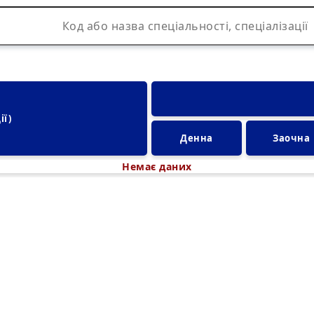
ії)
Денна
Заочна
Немає даних