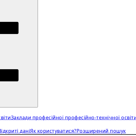
віти
Заклади професійної професійно-технічної освіт
Відкриті дані
Як користуватися?
Розширений пошук