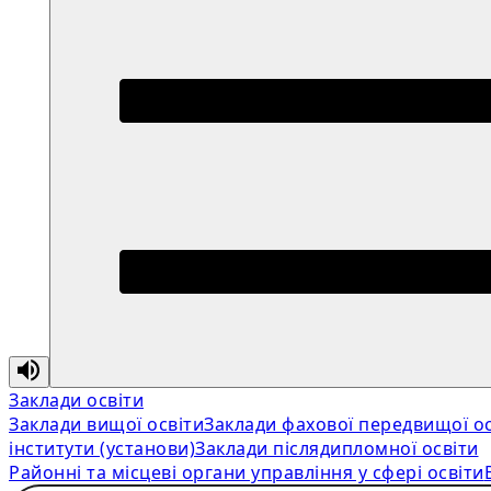
Заклади освіти
Заклади вищої освіти
Заклади фахової передвищої ос
інститути (установи)
Заклади післядипломної освіти
Районні та місцеві органи управління у сфері освіти