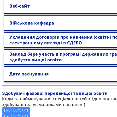
Веб-сайт
Військова кафедра
Укладання договорів про навчання (освітні по
електронному вигляді в ЄДЕБО
Заклад бере участь в програмі державних гра
здобуття вищої освіти
Дата заснування
Здобувачі фахової передвищої та вищої освіти
Коди та найменування спеціальностей згідно постанов
здобувачів за усіма роками навчання)
[
УСІ ОС/ОКР
]
[
УСІ ОС/ОКР
]