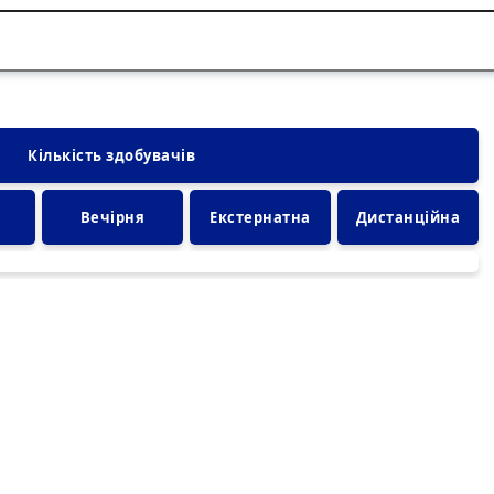
Кількість здобувачів
Вечірня
Екстернатна
Дистанційна