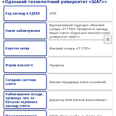
«Одеський технологічний університет «ШАГ»»
Код закладу в ЄДЕБО
6709
Відокремлений підрозділ «Фаховий
коледж «ІТ СТЕП» Приватного закладу
Повне найменування
вищої освіти «Одеський технологічний
університет «ШАГ»»
×
Коротка назва
Фаховий коледж «ІТ СТЕП»
Форма власності
Приватна
Складник системи
Фахова передвища освіта (основний)
освіти
Найменування посади,
прізвище, ім’я, по
Директор Кеба Євгеній Анатолійович
батькові керівника
закладу освіти
Місцезнаходження
65023, Одеська обл., м. Одеса, вул.