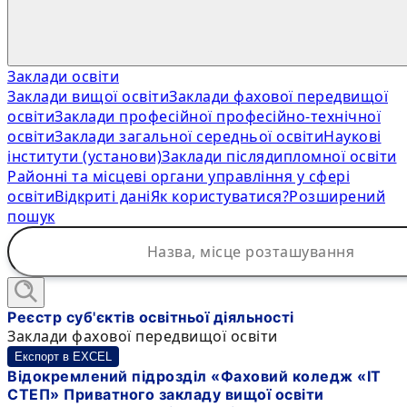
Заклади освіти
Заклади вищої освіти
Заклади фахової передвищої
освіти
Заклади професійної професійно-технічної
освіти
Заклади загальної середньої освіти
Наукові
інститути (установи)
Заклади післядипломної освіти
Районні та місцеві органи управління у сфері
освіти
Відкриті дані
Як користуватися?
Розширений
пошук
Реєстр суб'єктів освітньої діяльності
Заклади фахової передвищої освіти
Експорт в EXCEL
Відокремлений підрозділ «Фаховий коледж «ІТ
СТЕП» Приватного закладу вищої освіти