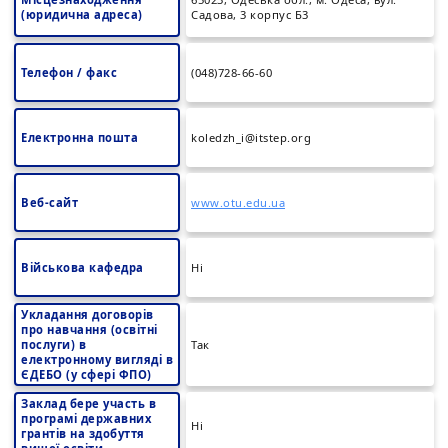
(юридична адреса)
Садова, 3 корпус Б3
Телефон / факс
(048)728-66-60
Електронна пошта
koledzh_i@itstep.org
Веб-сайт
www.otu.edu.ua
Військова кафедра
Ні
Укладання договорів
про навчання (освітні
послуги) в
Так
електронному вигляді в
ЄДЕБО (у сфері ФПО)
Заклад бере участь в
програмі державних
Ні
грантів на здобуття