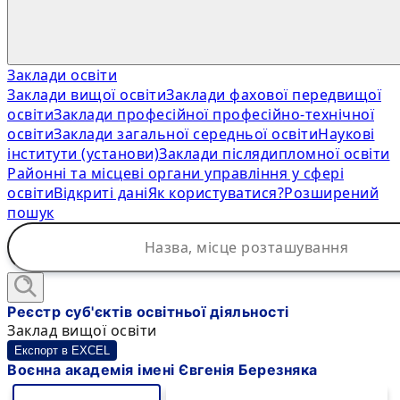
Заклади освіти
Заклади вищої освіти
Заклади фахової передвищої
освіти
Заклади професійної професійно-технічної
освіти
Заклади загальної середньої освіти
Наукові
інститути (установи)
Заклади післядипломної освіти
Районні та місцеві органи управління у сфері
освіти
Відкриті дані
Як користуватися?
Розширений
пошук
Реєстр суб'єктів освітньої діяльності
Заклад вищої освіти
Експорт в EXCEL
Воєнна академія імені Євгенія Березняка