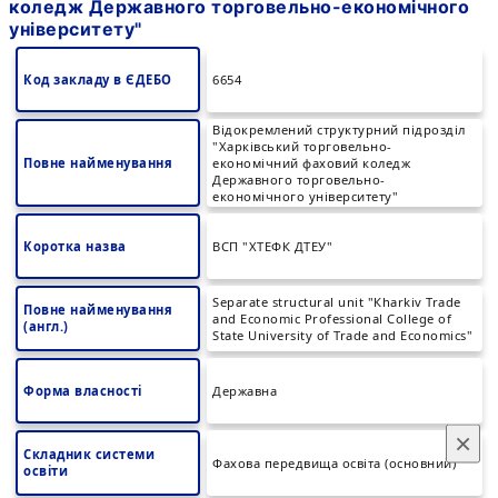
коледж Державного торговельно-економічного
університету"
Код закладу в ЄДЕБО
6654
Відокремлений структурний підрозділ
"Харківський торговельно-
Повне найменування
економічний фаховий коледж
Державного торговельно-
економічного університету"
Коротка назва
ВСП "ХТЕФК ДТЕУ"
Separate structural unit "Кharkiv Trade
Повне найменування
and Economic Professional College of
(англ.)
State University of Trade and Economics"
Форма власності
Державна
×
Складник системи
Фахова передвища освіта (основний)
освіти