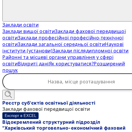
Заклади освіти
Заклади вищої освіти
Заклади фахової передвищої
освіти
Заклади професійної професійно-технічної
освіти
Заклади загальної середньої освіти
Наукові
інститути (установи)
Заклади післядипломної освіти
Районні та місцеві органи управління у сфері
освіти
Відкриті дані
Як користуватися?
Розширений
пошук
Реєстр суб'єктів освітньої діяльності
Заклади фахової передвищої освіти
Експорт в EXCEL
Відокремлений структурний підрозділ
"Харківський торговельно-економічний фаховий