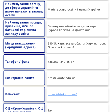
Найменування органу,
до сфери управління
Міністерство освіти і науки України
якого належить заклад
освіти
Найменування посади,
прізвище, ім’я, по
Виконуюча обов'язки директора
батькові керівника
Гурова Капіталіна Дмитрівна
закладу освіти
Місцезнаходження
61045, Харківська обл., м. Харків, пров.
(юридична адреса)
Отакара Яроша, 8
Телефон / факс
+380(57)-340-45-87
Електронна пошта
htek@knute.edu.ua
Веб-сайт
https://htek.com.ua/
ОЦ «Крим-Україна», ОЦ
Так