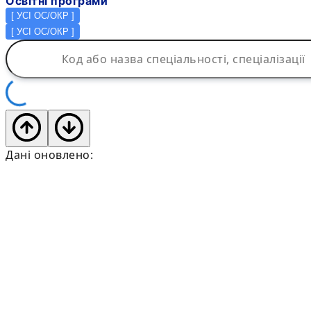
Освітні програми
[
УСІ ОС/ОКР
]
[
УСІ ОС/ОКР
]
Дані оновлено: