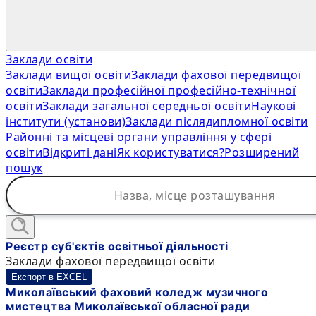
Заклади освіти
Заклади вищої освіти
Заклади фахової передвищої
освіти
Заклади професійної професійно-технічної
освіти
Заклади загальної середньої освіти
Наукові
інститути (установи)
Заклади післядипломної освіти
Районні та місцеві органи управління у сфері
освіти
Відкриті дані
Як користуватися?
Розширений
пошук
Реєстр суб'єктів освітньої діяльності
Заклади фахової передвищої освіти
Експорт в EXCEL
Миколаївський фаховий коледж музичного
мистецтва Миколаївської обласної ради