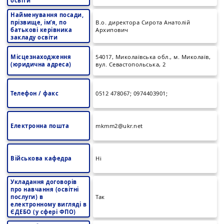
освіти
Найменування посади,
прізвище, ім’я, по
В.о. директора Сирота Анатолій
батькові керівника
Архипович
закладу освіти
Місцезнаходження
54017, Миколаївська обл., м. Миколаїв,
(юридична адреса)
вул. Севастопольська, 2
Телефон / факс
0512 478067; 0974403901;
Електронна пошта
mkmm2@ukr.net
Військова кафедра
Ні
Укладання договорів
про навчання (освітні
послуги) в
Так
електронному вигляді в
ЄДЕБО (у сфері ФПО)