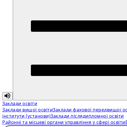
Заклади освіти
Заклади вищої освіти
Заклади фахової передвищої ос
інститути (установи)
Заклади післядипломної освіти
Районні та місцеві органи управління у сфері освіти