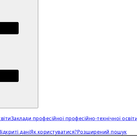
віти
Заклади професійної професійно-технічної освіт
Відкриті дані
Як користуватися?
Розширений пошук