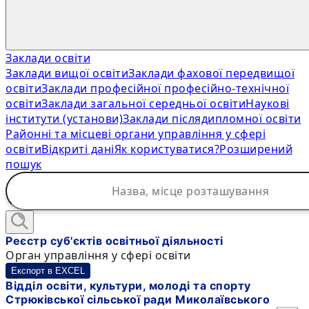
Заклади освіти
Заклади вищої освіти
Заклади фахової передвищої
освіти
Заклади професійної професійно-технічної
освіти
Заклади загальної середньої освіти
Наукові
інститути (установи)
Заклади післядипломної освіти
Районні та місцеві органи управління у сфері
освіти
Відкриті дані
Як користуватися?
Розширений
пошук
Реєстр суб'єктів освітньої діяльності
Орган управління у сфері освіти
Експорт в EXCEL
Відділ освіти, культури, молоді та спорту
Стрюківської сільської ради Миколаївського