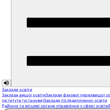
Заклади освіти
Заклади вищої освіти
Заклади фахової передвищої ос
інститути (установи)
Заклади післядипломної освіти
Районні та місцеві органи управління у сфері освіти