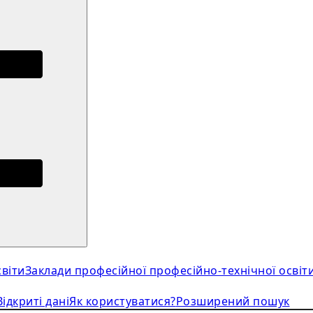
віти
Заклади професійної професійно-технічної освіт
Відкриті дані
Як користуватися?
Розширений пошук