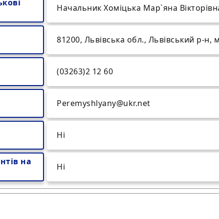
ькові
Начальник Хоміцька Мар`яна Вікторівн
81200, Львівська обл., Львівський р-н,
(03263)2 12 60
Peremyshlyany@ukr.net
Ні
нтів на
Ні