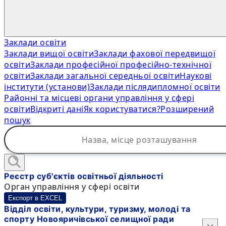
Заклади освіти
Заклади вищої освіти
Заклади фахової передвищої
освіти
Заклади професійної професійно-технічної
освіти
Заклади загальної середньої освіти
Наукові
інститути (установи)
Заклади післядипломної освіти
Районні та місцеві органи управління у сфері
освіти
Відкриті дані
Як користуватися?
Розширений
пошук
Реєстр суб'єктів освітньої діяльності
Орган управління у сфері освіти
Експорт в EXCEL
Відділ освіти, культури, туризму, молоді та
спорту Новояричівської селищної ради