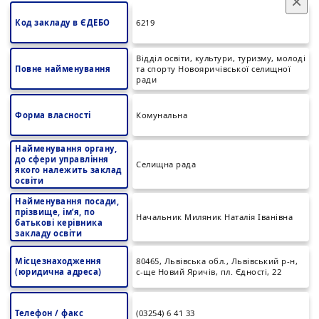
×
Код закладу в ЄДЕБО
6219
Відділ освіти, культури, туризму, молоді
Повне найменування
та спорту Новояричівської селищної
ради
Форма власності
Комунальна
Найменування органу,
до сфери управління
Селищна рада
якого належить заклад
освіти
Найменування посади,
прізвище, ім’я, по
Начальник Миляник Наталія Іванівна
батькові керівника
закладу освіти
Місцезнаходження
80465, Львівська обл., Львівський р-н,
(юридична адреса)
с-ще Новий Яричів, пл. Єдності, 22
Телефон / факс
(03254) 6 41 33