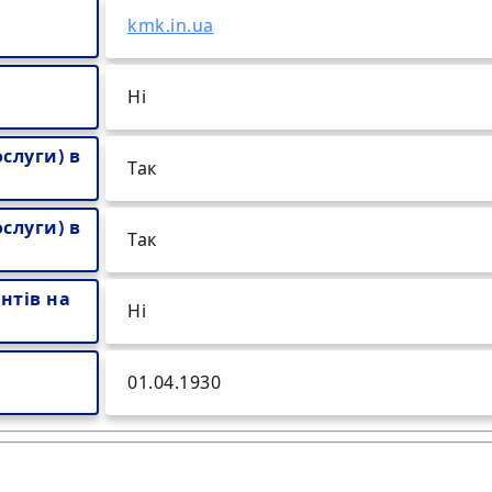
kmk.in.ua
Ні
слуги) в
Так
слуги) в
Так
нтів на
Ні
01.04.1930