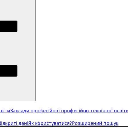
віти
Заклади професійної професійно-технічної освіт
Відкриті дані
Як користуватися?
Розширений пошук