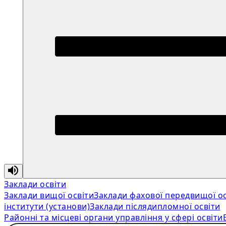
Заклади освіти
Заклади вищої освіти
Заклади фахової передвищої ос
інститути (установи)
Заклади післядипломної освіти
Районні та місцеві органи управління у сфері освіти