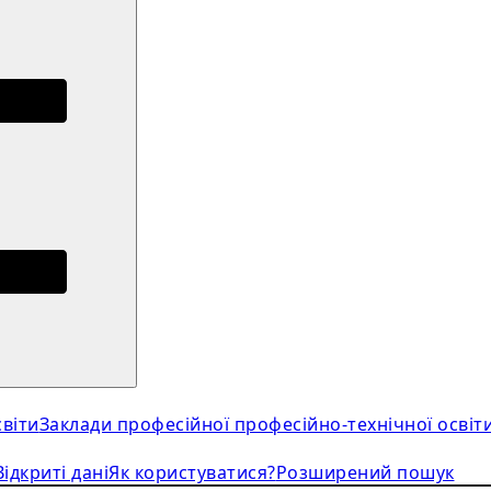
віти
Заклади професійної професійно-технічної освіт
Відкриті дані
Як користуватися?
Розширений пошук