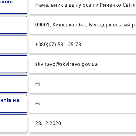
ькові
Начальник відділу освіти Риченко Світ
09001, Київська обл., Білоцерківський р
+380(67)-581-35-78
skviravo@skviravo.gov.ua
Ні
нтів на
Ні
28.12.2020