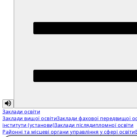
Заклади освіти
Заклади вищої освіти
Заклади фахової передвищої ос
інститути (установи)
Заклади післядипломної освіти
Районні та місцеві органи управління у сфері освіти