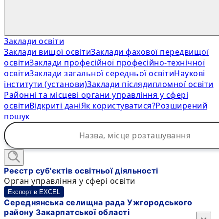
Заклади освіти
Заклади вищої освіти
Заклади фахової передвищої
освіти
Заклади професійної професійно-технічної
освіти
Заклади загальної середньої освіти
Наукові
інститути (установи)
Заклади післядипломної освіти
Районні та місцеві органи управління у сфері
освіти
Відкриті дані
Як користуватися?
Розширений
пошук
Реєстр суб'єктів освітньої діяльності
Орган управління у сфері освіти
Експорт в EXCEL
Середнянська селищна рада Ужгородського
району Закарпатської області