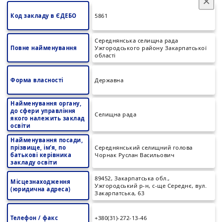
×
Код закладу в ЄДЕБО
5861
Середнянська селищна рада
Повне найменування
Ужгородського району Закарпатської
області
Форма власності
Державна
Найменування органу,
до сфери управління
Селищна рада
якого належить заклад
освіти
Найменування посади,
прізвище, ім’я, по
Середнянський селищний голова
батькові керівника
Чорнак Руслан Васильович
закладу освіти
89452, Закарпатська обл.,
Місцезнаходження
Ужгородський р-н, с-ще Середнє, вул.
(юридична адреса)
Закарпатська, 63
Телефон / факс
+380(31)-272-13-46