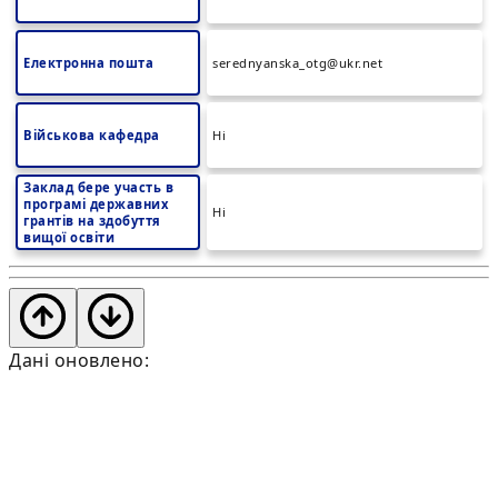
Електронна пошта
serednyanska_otg@ukr.net
Військова кафедра
Ні
Заклад бере участь в
програмі державних
Ні
грантів на здобуття
вищої освіти
Дані оновлено: