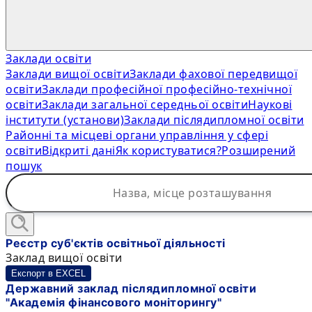
Заклади освіти
Заклади вищої освіти
Заклади фахової передвищої
освіти
Заклади професійної професійно-технічної
освіти
Заклади загальної середньої освіти
Наукові
інститути (установи)
Заклади післядипломної освіти
Районні та місцеві органи управління у сфері
освіти
Відкриті дані
Як користуватися?
Розширений
пошук
Реєстр суб'єктів освітньої діяльності
Заклад вищої освіти
Експорт в EXCEL
Державний заклад післядипломної освіти
"Академія фінансового моніторингу"