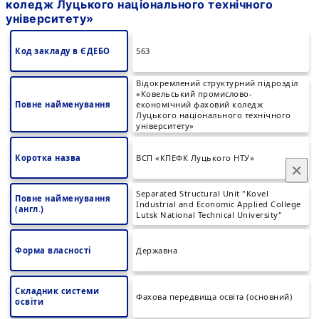
коледж Луцького національного технічного
університету»
Код закладу в ЄДЕБО
563
Відокремлений структурний підрозділ
«Ковельський промислово-
Повне найменування
економічний фаховий коледж
Луцького національного технічного
університету»
Коротка назва
ВСП «КПЕФК Луцького НТУ»
×
Separated Structural Unit "Kovel
Повне найменування
Industrial and Economic Applied College
(англ.)
Lutsk National Technical University"
Форма власності
Державна
Складник системи
Фахова передвища освіта (основний)
освіти