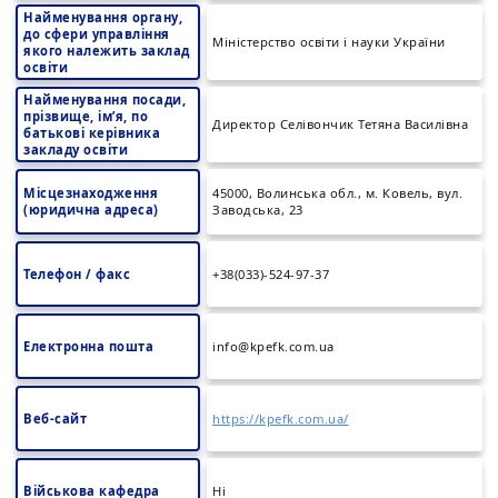
Найменування органу,
до сфери управління
Міністерство освіти і науки України
якого належить заклад
освіти
Найменування посади,
прізвище, ім’я, по
Директор Селівончик Тетяна Василівна
батькові керівника
закладу освіти
Місцезнаходження
45000, Волинська обл., м. Ковель, вул.
(юридична адреса)
Заводська, 23
Телефон / факс
+38(033)-524-97-37
Електронна пошта
info@kpefk.com.ua
Веб-сайт
https://kpefk.com.ua/
Військова кафедра
Ні