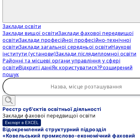
Заклади освіти
Заклади вищої освіти
Заклади фахової передвищої
освіти
Заклади професійної професійно-технічної
освіти
Заклади загальної середньої освіти
Наукові
інститути (установи)
Заклади післядипломної освіти
Районні та місцеві органи управління у сфері
освіти
Відкриті дані
Як користуватися?
Розширений
пошук
Реєстр суб'єктів освітньої діяльності
Заклади фахової передвищої освіти
Експорт в EXCEL
Відокремлений структурний підрозділ
«Ковельський промислово-економічний фаховий