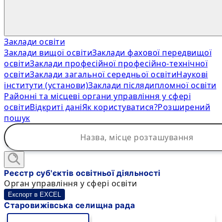
Заклади освіти
Заклади вищої освіти
Заклади фахової передвищої
освіти
Заклади професійної професійно-технічної
освіти
Заклади загальної середньої освіти
Наукові
інститути (установи)
Заклади післядипломної освіти
Районні та місцеві органи управління у сфері
освіти
Відкриті дані
Як користуватися?
Розширений
пошук
Реєстр суб'єктів освітньої діяльності
Орган управління у сфері освіти
Експорт в EXCEL
Старовижівська селищна рада