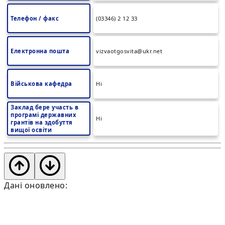
Телефон / факс
(03346) 2 12 33
Електронна пошта
vizvaotgosvita@ukr.net
Військова кафедра
Ні
Заклад бере участь в
програмі державних
Ні
грантів на здобуття
вищої освіти
Дані оновлено: