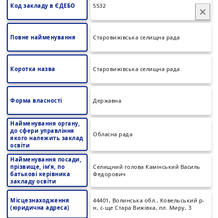
Код закладу в ЄДЕБО
5532
×
Повне найменування
Старовижівська селищна рада
Коротка назва
Старовижівська селищна рада
Форма власності
Державна
Найменування органу,
до сфери управління
Обласна рада
якого належить заклад
освіти
Найменування посади,
прізвище, ім’я, по
Селищний голова Камінський Василь
батькові керівника
Федорович
закладу освіти
Місцезнаходження
44401, Волинська обл., Ковельський р-
(юридична адреса)
н, с-ще Стара Вижівка, пл. Миру, 3