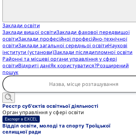
Заклади освіти
Заклади вищої освіти
Заклади фахової передвищої
освіти
Заклади професійної професійно-технічної
освіти
Заклади загальної середньої освіти
Наукові
інститути (установи)
Заклади післядипломної освіти
Районні та місцеві органи управління у сфері
освіти
Відкриті дані
Як користуватися?
Розширений
пошук
Реєстр суб'єктів освітньої діяльності
Орган управління у сфері освіти
Експорт в EXCEL
Відділ освіти, молоді та спорту Троїцької
селищної ради