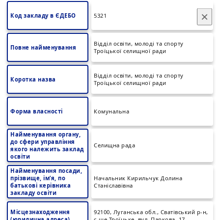
×
Код закладу в ЄДЕБО
5321
Відділ освіти, молоді та спорту
Повне найменування
Троїцької селищної ради
Відділ освіти, молоді та спорту
Коротка назва
Троїцької селищної ради
Форма власності
Комунальна
Найменування органу,
до сфери управління
Селищна рада
якого належить заклад
освіти
Найменування посади,
прізвище, ім’я, по
Начальник Кирильчук Долина
батькові керівника
Станіславівна
закладу освіти
Місцезнаходження
92100, Луганська обл., Сватівський р-н,
(юридична адреса)
с-ще Троїцьке, вул. Паркова, 17