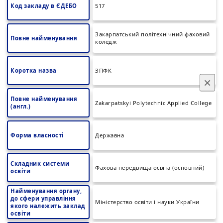
Код закладу в ЄДЕБО
517
Закарпатський політехнічний фаховий
Повне найменування
коледж
Коротка назва
ЗПФК
×
Повне найменування
Zakarpatskyi Polytechnic Applied College
(англ.)
Форма власності
Державна
Складник системи
Фахова передвища освіта (основний)
освіти
Найменування органу,
до сфери управління
Міністерство освіти і науки України
якого належить заклад
освіти