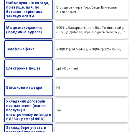
Найменування посади,
прізвище, ім’я, по
В.о. директора Горобець Вячеслав
батькові керівника
Вікторович
закладу освіти
Місцезнаходження
90531, Закарпатська обл., Тячівський р-
(юридична адреса)
н, с-ще Дубове, вул. Подольського Д., 1
Телефон / факс
+38(031)-347-24-82; +38(067)-225-25-38;
Електронна пошта
zpfk@ukr.net
Військова кафедра
Ні
Укладання договорів
про навчання (освітні
послуги) в
Так
електронному вигляді в
ЄДЕБО (у сфері ФПО)
Заклад бере участь в
програмі державних