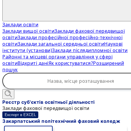
Заклади освіти
Заклади вищої освіти
Заклади фахової передвищої
освіти
Заклади професійної професійно-технічної
освіти
Заклади загальної середньої освіти
Наукові
інститути (установи)
Заклади післядипломної освіти
Районні та місцеві органи управління у сфері
освіти
Відкриті дані
Як користуватися?
Розширений
пошук
Реєстр суб'єктів освітньої діяльності
Заклади фахової передвищої освіти
Експорт в EXCEL
Закарпатський політехнічний фаховий коледж