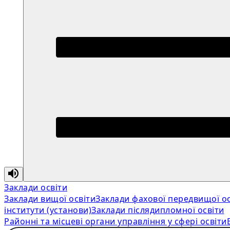
Заклади освіти
Заклади вищої освіти
Заклади фахової передвищої ос
інститути (установи)
Заклади післядипломної освіти
Районні та місцеві органи управління у сфері освіти