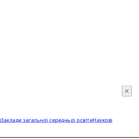
×
и
Заклади загальної середньої освіти
Наукові