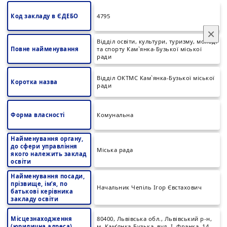
Код закладу в ЄДЕБО
4795
×
Відділ освіти, культури, туризму, молоді
Повне найменування
та спорту Кам`янка-Бузької міської
ради
Відділ ОКТМС Кам`янка-Бузької міської
Коротка назва
ради
Форма власності
Комунальна
Найменування органу,
до сфери управління
Міська рада
якого належить заклад
освіти
Найменування посади,
прізвище, ім’я, по
Начальник Чепіль Ігор Євстахович
батькові керівника
закладу освіти
Місцезнаходження
80400, Львівська обл., Львівський р-н,
(юридична адреса)
м. Кам’янка-Бузька, вул. І. Франка, 14