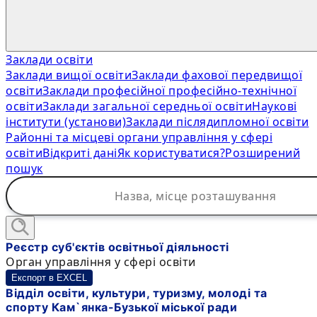
Заклади освіти
Заклади вищої освіти
Заклади фахової передвищої
освіти
Заклади професійної професійно-технічної
освіти
Заклади загальної середньої освіти
Наукові
інститути (установи)
Заклади післядипломної освіти
Районні та місцеві органи управління у сфері
освіти
Відкриті дані
Як користуватися?
Розширений
пошук
Реєстр суб'єктів освітньої діяльності
Орган управління у сфері освіти
Експорт в EXCEL
Відділ освіти, культури, туризму, молоді та
спорту Кам`янка-Бузької міської ради