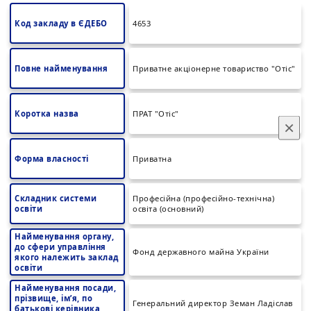
Код закладу в ЄДЕБО
4653
Повне найменування
Приватне акціонерне товариство "Отіс"
Коротка назва
ПРАТ "Отіс"
×
Форма власності
Приватна
Складник системи
Професійна (професійно-технічна)
освіти
освіта (основний)
Найменування органу,
до сфери управління
Фонд державного майна України
якого належить заклад
освіти
Найменування посади,
прізвище, ім’я, по
Генеральний директор Земан Ладіслав
батькові керівника