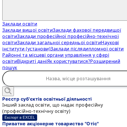
Заклади освіти
Заклади вищої освіти
Заклади фахової передвищої
освіти
Заклади професійної професійно-технічної
освіти
Заклади загальної середньої освіти
Наукові
інститути (установи)
Заклади післядипломної освіти
Районні та місцеві органи управління у сфері
освіти
Відкриті дані
Як користуватися?
Розширений
пошук
Реєстр суб'єктів освітньої діяльності
Інший заклад освіти, що надає професійну
(професійно-технічну освіту)
Експорт в EXCEL
Приватне акціонерне товариство "Отіс"