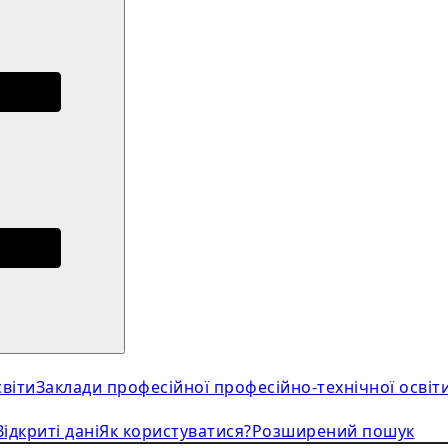
віти
Заклади професійної професійно-технічної освіт
Відкриті дані
Як користуватися?
Розширений пошук