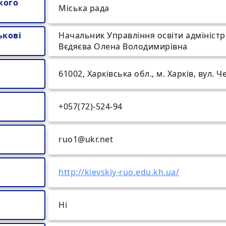
кого
Міська рада
ькові
Начальник Управління освіти адміністра
Вєдяєва Олена Володимирівна
61002, Харківська обл., м. Харків, вул. 
+057(72)-524-94
ruo1@ukr.net
http://kievskiy-ruo.edu.kh.ua/
Ні