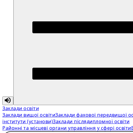
Заклади освіти
Заклади вищої освіти
Заклади фахової передвищої ос
інститути (установи)
Заклади післядипломної освіти
Районні та місцеві органи управління у сфері освіти