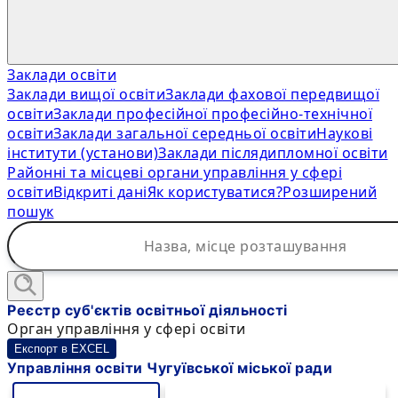
Заклади освіти
Заклади вищої освіти
Заклади фахової передвищої
освіти
Заклади професійної професійно-технічної
освіти
Заклади загальної середньої освіти
Наукові
інститути (установи)
Заклади післядипломної освіти
Районні та місцеві органи управління у сфері
освіти
Відкриті дані
Як користуватися?
Розширений
пошук
Реєстр суб'єктів освітньої діяльності
Орган управління у сфері освіти
Експорт в EXCEL
Управління освіти Чугуївської міської ради