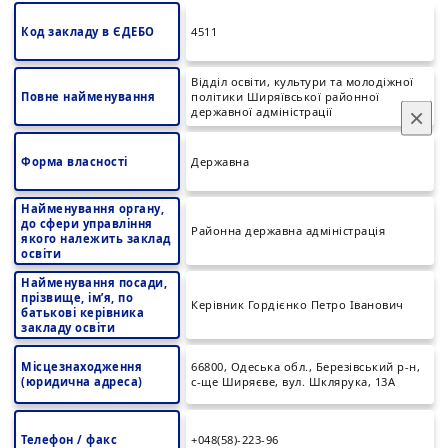
Код закладу в ЄДЕБО
4511
Відділ освіти, культури та молодіжної
Повне найменування
політики Ширяївської районної
×
державної адміністрації
Форма власності
Державна
Найменування органу,
до сфери управління
Районна державна адміністрація
якого належить заклад
освіти
Найменування посади,
прізвище, ім’я, по
Керівник Гордієнко Петро Іванович
батькові керівника
закладу освіти
Місцезнаходження
66800, Одеська обл., Березівський р-н,
(юридична адреса)
с-ще Ширяєве, вул. Шклярука, 13А
Телефон / факс
+048(58)-223-96