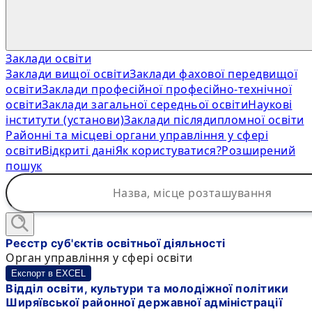
Заклади освіти
Заклади вищої освіти
Заклади фахової передвищої
освіти
Заклади професійної професійно-технічної
освіти
Заклади загальної середньої освіти
Наукові
інститути (установи)
Заклади післядипломної освіти
Районні та місцеві органи управління у сфері
освіти
Відкриті дані
Як користуватися?
Розширений
пошук
Реєстр суб'єктів освітньої діяльності
Орган управління у сфері освіти
Експорт в EXCEL
Відділ освіти, культури та молодіжної політики
Ширяївської районної державної адміністрації