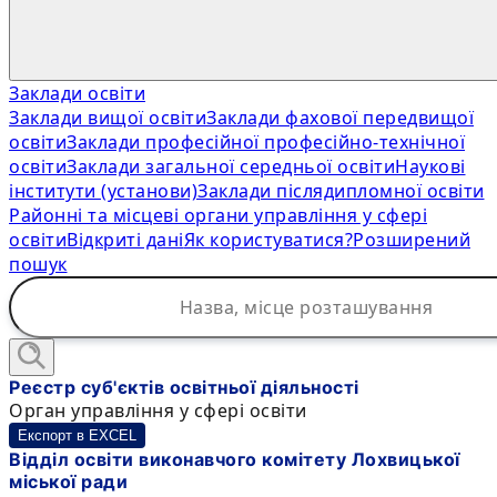
Заклади освіти
Заклади вищої освіти
Заклади фахової передвищої
освіти
Заклади професійної професійно-технічної
освіти
Заклади загальної середньої освіти
Наукові
інститути (установи)
Заклади післядипломної освіти
Районні та місцеві органи управління у сфері
освіти
Відкриті дані
Як користуватися?
Розширений
пошук
Реєстр суб'єктів освітньої діяльності
Орган управління у сфері освіти
Експорт в EXCEL
Відділ освіти виконавчого комітету Лохвицької
міської ради