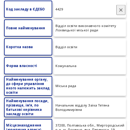
×
Код закладу в ЄДЕБО
4429
Відділ освіти виконавчого комітету
Повне найменування
Лохвицької міської ради
Коротка назва
Відділ освіти
Форма власності
Комунальна
Найменування органу,
до сфери управління
Міська рада
якого належить заклад
освіти
Найменування посади,
прізвище, ім’я, по
Начальник відділу Заїка Тетяна
батькові керівника
Володимирівна
закладу освіти
Місцезнаходження
37200, Полтавська обл., Миргородський
(юридична адреса)
р-н, м. Лохвиця, вул. Перемоги, 19