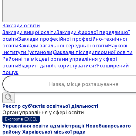
Заклади освіти
Заклади вищої освіти
Заклади фахової передвищої
освіти
Заклади професійної професійно-технічної
освіти
Заклади загальної середньої освіти
Наукові
інститути (установи)
Заклади післядипломної освіти
Районні та місцеві органи управління у сфері
освіти
Відкриті дані
Як користуватися?
Розширений
пошук
Реєстр суб'єктів освітньої діяльності
Орган управління у сфері освіти
Експорт в EXCEL
Управління освіти адміністрації Новобаварського
району Харківської міської ради