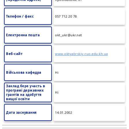
Телефон / факс
057 712 20 78
Електронна пошта
okt_ukr@ukr.net
Веб-сайт
www.oktyabrskiy-ruo.edu.kh.ua
Військова кафедра
Ні
Заклад бере участь в
програмі державних
Ні
грантів на здобуття
вищої освіти
Дата заснування
14.01.2002