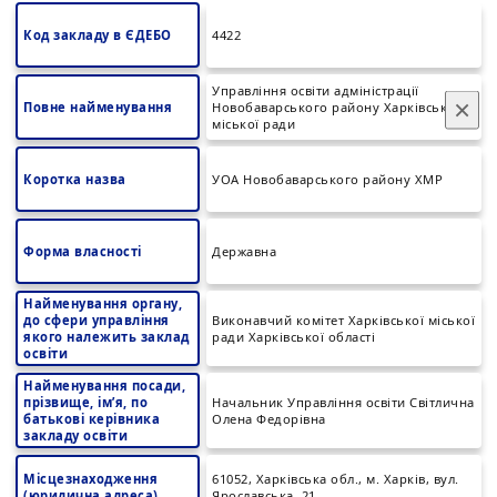
Код закладу в ЄДЕБО
4422
Управління освіти адміністрації
×
Повне найменування
Новобаварського району Харківської
міської ради
Коротка назва
УОА Новобаварського району ХМР
Форма власності
Державна
Найменування органу,
до сфери управління
Виконавчий комітет Харківської міської
якого належить заклад
ради Харківської області
освіти
Найменування посади,
прізвище, ім’я, по
Начальник Управління освіти Світлична
батькові керівника
Олена Федорівна
закладу освіти
Місцезнаходження
61052, Харківська обл., м. Харків, вул.
(юридична адреса)
Ярославська, 21