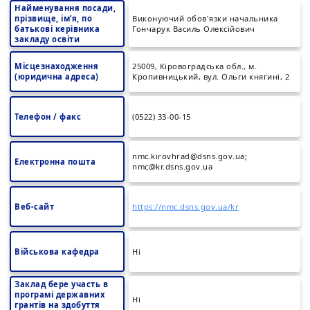
Найменування посади,
прізвище, ім’я, по
Виконуючий обов'язки начальника
батькові керівника
Гончарук Василь Олексійович
закладу освіти
Місцезнаходження
25009, Кіровоградська обл., м.
(юридична адреса)
Кропивницький, вул. Ольги княгині, 2
Телефон / факс
(0522) 33-00-15
nmc.kirovhrad@dsns.gov.ua;
Електронна пошта
nmc@kr.dsns.gov.ua
Веб-сайт
https://nmc.dsns.gov.ua/kr
Військова кафедра
Ні
Заклад бере участь в
програмі державних
Ні
грантів на здобуття