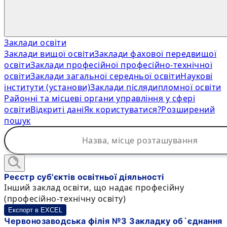
Заклади освіти
Заклади вищої освіти
Заклади фахової передвищої
освіти
Заклади професійної професійно-технічної
освіти
Заклади загальної середньої освіти
Наукові
інститути (установи)
Заклади післядипломної освіти
Районні та місцеві органи управління у сфері
освіти
Відкриті дані
Як користуватися?
Розширений
пошук
Реєстр суб'єктів освітньої діяльності
Інший заклад освіти, що надає професійну
(професійно-технічну освіту)
Експорт в EXCEL
Червонозаводська філія №3 Закладку об`єднання