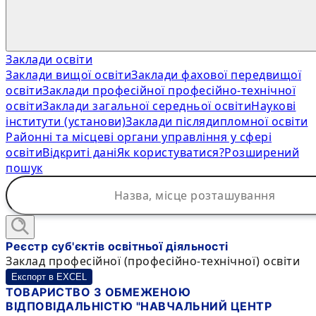
Заклади освіти
Заклади вищої освіти
Заклади фахової передвищої
освіти
Заклади професійної професійно-технічної
освіти
Заклади загальної середньої освіти
Наукові
інститути (установи)
Заклади післядипломної освіти
Районні та місцеві органи управління у сфері
освіти
Відкриті дані
Як користуватися?
Розширений
пошук
Реєстр суб'єктів освітньої діяльності
Заклад професійної (професійно-технічної) освіти
Експорт в EXCEL
ТОВАРИСТВО З ОБМЕЖЕНОЮ
ВІДПОВІДАЛЬНІСТЮ "НАВЧАЛЬНИЙ ЦЕНТР