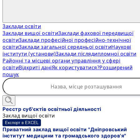
Заклади освіти
Заклади вищої освіти
Заклади фахової передвищої
освіти
Заклади професійної професійно-технічної
освіти
Заклади загальної середньої освіти
Наукові
інститути (установи)
Заклади післядипломної освіти
Районні та місцеві органи управління у сфері
освіти
Відкриті дані
Як користуватися?
Розширений
пошук
Реєстр суб'єктів освітньої діяльності
Заклад вищої освіти
Експорт в EXCEL
Приватний заклад вищої освіти "Дніпровський
інститут медицини та громадського здоров'я"