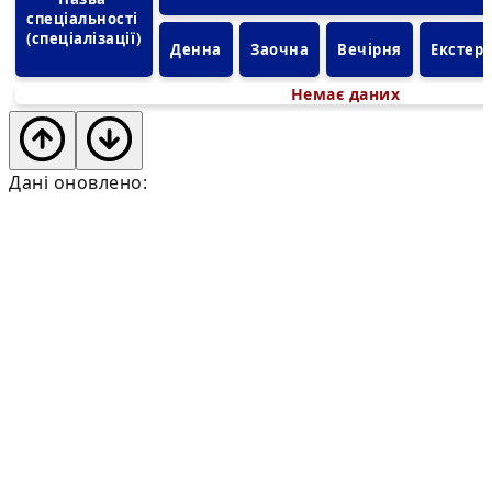
спеціальності 
(спеціалізації)
Денна
Заочна
Вечірня
Екстер
Немає даних
Дані оновлено: