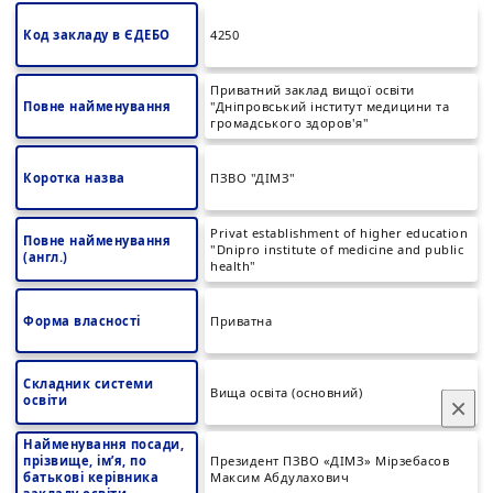
Код закладу в ЄДЕБО
4250
Приватний заклад вищої освіти
Повне найменування
"Дніпровський інститут медицини та
громадського здоров'я"
Коротка назва
ПЗВО "ДІМЗ"
Privat establishment of higher education
Повне найменування
"Dnipro institute of medicine and public
(англ.)
health"
Форма власності
Приватна
Складник системи
Вища освіта (основний)
освіти
×
Найменування посади,
прізвище, ім’я, по
Президент ПЗВО «ДІМЗ» Мірзебасов
батькові керівника
Максим Абдулахович