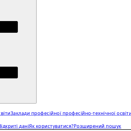
віти
Заклади професійної професійно-технічної освіт
Відкриті дані
Як користуватися?
Розширений пошук