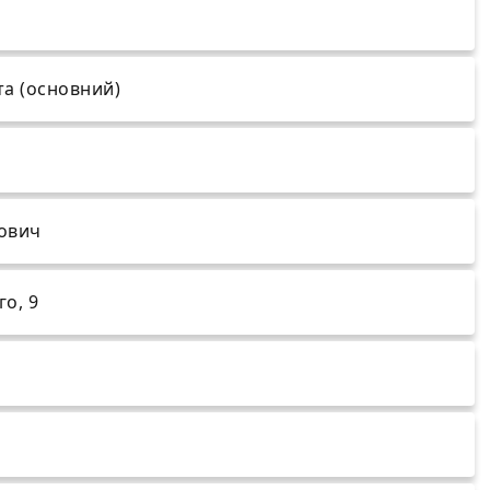
та (основний)
рович
го, 9