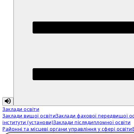
Заклади освіти
Заклади вищої освіти
Заклади фахової передвищої ос
інститути (установи)
Заклади післядипломної освіти
Районні та місцеві органи управління у сфері освіти