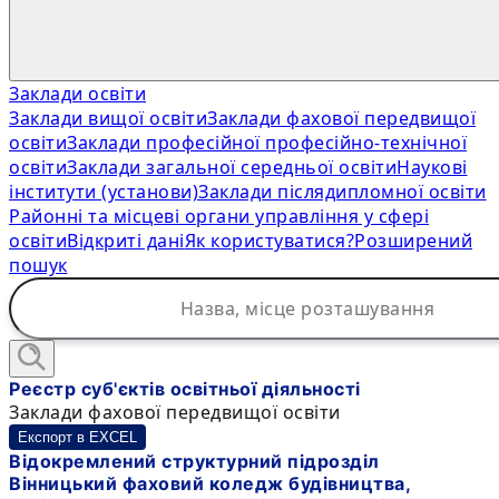
Заклади освіти
Заклади вищої освіти
Заклади фахової передвищої
освіти
Заклади професійної професійно-технічної
освіти
Заклади загальної середньої освіти
Наукові
інститути (установи)
Заклади післядипломної освіти
Районні та місцеві органи управління у сфері
освіти
Відкриті дані
Як користуватися?
Розширений
пошук
Реєстр суб'єктів освітньої діяльності
Заклади фахової передвищої освіти
Експорт в EXCEL
Відокремлений структурний підрозділ
Вінницький фаховий коледж будівництва,