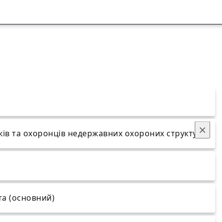
×
ків та охоронців недержавних охороних структур
та (основний)