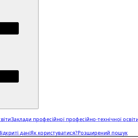
віти
Заклади професійної професійно-технічної освіт
Відкриті дані
Як користуватися?
Розширений пошук