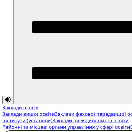
Заклади освіти
Заклади вищої освіти
Заклади фахової передвищої ос
інститути (установи)
Заклади післядипломної освіти
Районні та місцеві органи управління у сфері освіти