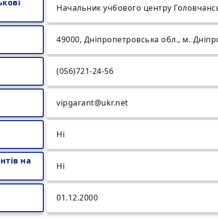
ькові
Начальник учбового центру Головчанс
49000, Дніпропетровська обл., м. Дніпро
(056)721-24-56
vipgarant@ukr.net
Ні
нтів на
Ні
01.12.2000