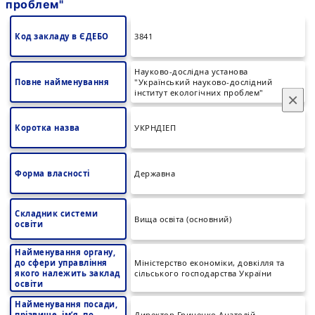
проблем"
Код закладу в ЄДЕБО
3841
Науково-дослідна установа
Повне найменування
"Український науково-дослідний
інститут екологічних проблем"
×
Коротка назва
УКРНДІЕП
Форма власності
Державна
Складник системи
Вища освіта (основний)
освіти
Найменування органу,
до сфери управління
Міністерство економіки, довкілля та
якого належить заклад
сільського господарства України
освіти
Найменування посади,
прізвище, ім’я, по
Директор Гриценко Анатолій