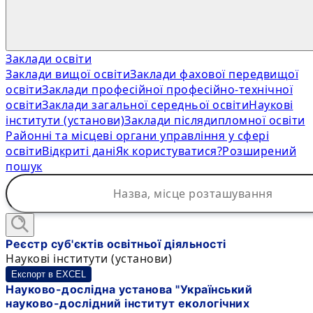
Заклади освіти
Заклади вищої освіти
Заклади фахової передвищої
освіти
Заклади професійної професійно-технічної
освіти
Заклади загальної середньої освіти
Наукові
інститути (установи)
Заклади післядипломної освіти
Районні та місцеві органи управління у сфері
освіти
Відкриті дані
Як користуватися?
Розширений
пошук
Реєстр суб'єктів освітньої діяльності
Наукові інститути (установи)
Експорт в EXCEL
Науково-дослідна установа "Український
науково-дослідний інститут екологічних