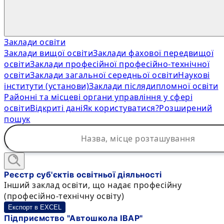
Заклади освіти
Заклади вищої освіти
Заклади фахової передвищої
освіти
Заклади професійної професійно-технічної
освіти
Заклади загальної середньої освіти
Наукові
інститути (установи)
Заклади післядипломної освіти
Районні та місцеві органи управління у сфері
освіти
Відкриті дані
Як користуватися?
Розширений
пошук
Реєстр суб'єктів освітньої діяльності
Інший заклад освіти, що надає професійну
(професійно-технічну освіту)
Експорт в EXCEL
Підприємство "Автошкола ІВАР"