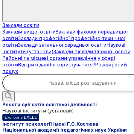
Заклади освіти
Заклади вищої освіти
Заклади фахової передвищої
освіти
Заклади професійної професійно-технічної
освіти
Заклади загальної середньої освіти
Наукові
інститути (установи)
Заклади післядипломної освіти
Районні та місцеві органи управління у сфері
освіти
Відкриті дані
Як користуватися?
Розширений
пошук
Реєстр суб'єктів освітньої діяльності
Наукові інститути (установи)
Експорт в EXCEL
Інститут психології імені Г.С.Костюка
Національної академії педагогічних наук України