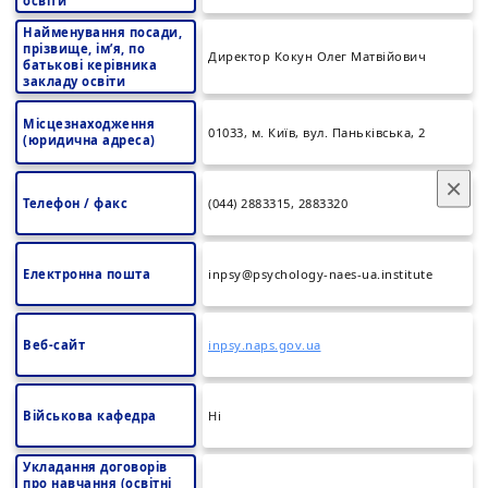
освіти
Найменування посади,
прізвище, ім’я, по
Директор Кокун Олег Матвійович
батькові керівника
закладу освіти
Місцезнаходження
01033, м. Київ, вул. Паньківська, 2
(юридична адреса)
×
Телефон / факс
(044) 2883315, 2883320
Електронна пошта
inpsy@psychology-naes-ua.institute
Веб-сайт
inpsy.naps.gov.ua
Військова кафедра
Ні
Укладання договорів
про навчання (освітні