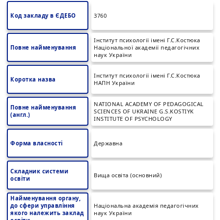
Код закладу в ЄДЕБО
3760
Інститут психології імені Г.С.Костюка
Повне найменування
Національної академії педагогічних
наук України
Інститут психології імені Г.С.Костюка
Коротка назва
НАПН України
NATIONAL ACADEMY OF PEDAGOGICAL
Повне найменування
SCIENCES OF UKRAINE G.S.KOSTIYK
(англ.)
INSTITUTE OF PSYCHOLOGY
Форма власності
Державна
Складник системи
Вища освіта (основний)
освіти
Найменування органу,
до сфери управління
Національна академія педагогічних
якого належить заклад
наук України