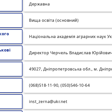
Державна
Вища освіта (основний)
кого
Національна академія аграрних наук У
ькові
Директор Черчель Владислав Юрійови
49027, Дніпропетровська обл., м. Дніпр
(068)518-11-90, (050)546-10-64
inst_zerna@ukr.net