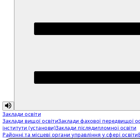
Заклади освіти
Заклади вищої освіти
Заклади фахової передвищої ос
інститути (установи)
Заклади післядипломної освіти
Районні та місцеві органи управління у сфері освіти