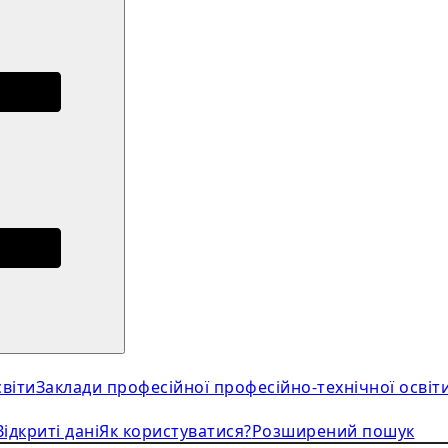
віти
Заклади професійної професійно-технічної освіт
Відкриті дані
Як користуватися?
Розширений пошук