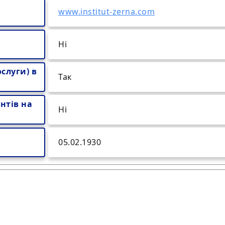
www.institut-zerna.com
Ні
слуги) в
Так
нтів на
Ні
05.02.1930