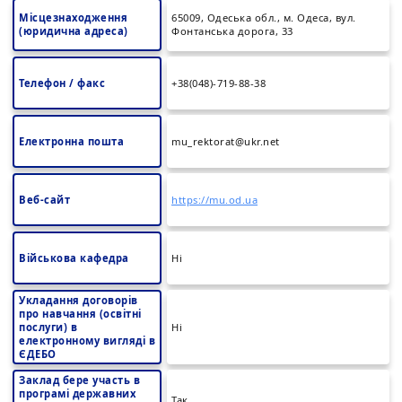
Місцезнаходження
65009, Одеська обл., м. Одеса, вул.
(юридична адреса)
Фонтанська дорога, 33
Телефон / факс
+38(048)-719-88-38
Електронна пошта
mu_rektorat@ukr.net
Веб-сайт
https://mu.od.ua
Військова кафедра
Ні
Укладання договорів
про навчання (освітні
послуги) в
Ні
електронному вигляді в
ЄДЕБО
Заклад бере участь в
програмі державних
Так