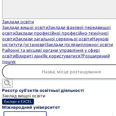
Заклади освіти
Заклади вищої освіти
Заклади фахової передвищої
освіти
Заклади професійної професійно-технічної
освіти
Заклади загальної середньої освіти
Наукові
інститути (установи)
Заклади післядипломної освіти
Районні та місцеві органи управління у сфері
освіти
Відкриті дані
Як користуватися?
Розширений
пошук
Реєстр суб'єктів освітньої діяльності
Заклад вищої освіти
Експорт в EXCEL
Міжнародний університет