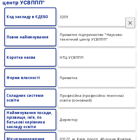
центр УСВППП"
Код закладу в ЄДЕБО
3259
×
Приватне підприємство "Науково-
Повне найменування
технічний центр УСВППП"
Коротка назва
НТЦ-УСВППП
Форма власності
Приватна
Складник системи
Професійна (професійно-технічна)
освіти
освіта (основний)
Найменування посади,
прізвище, ім’я, по
Директор
батькові керівника
закладу освіти
Місцезнаходження
03127, м. Київ, просп. 40-річчя Жовтня,