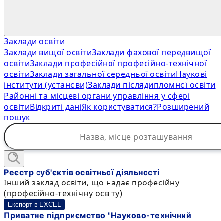
Заклади освіти
Заклади вищої освіти
Заклади фахової передвищої
освіти
Заклади професійної професійно-технічної
освіти
Заклади загальної середньої освіти
Наукові
інститути (установи)
Заклади післядипломної освіти
Районні та місцеві органи управління у сфері
освіти
Відкриті дані
Як користуватися?
Розширений
пошук
Реєстр суб'єктів освітньої діяльності
Інший заклад освіти, що надає професійну
(професійно-технічну освіту)
Експорт в EXCEL
Приватне підприємство "Науково-технічний