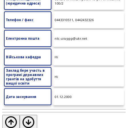
(юридична адреса)
100/2
Телефон / факс
0443310511, 0442432326
Електронна пошта
ntc-usvppp@ukr.net
Військова кафедра
Ні
Заклад бере участь в
програмі державних
Ні
грантів на здобуття
вищої освіти
Дата заснування
01.12.2000