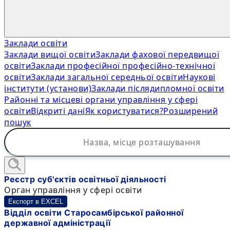
Заклади освіти
Заклади вищої освіти
Заклади фахової передвищої
освіти
Заклади професійної професійно-технічної
освіти
Заклади загальної середньої освіти
Наукові
інститути (установи)
Заклади післядипломної освіти
Районні та місцеві органи управління у сфері
освіти
Відкриті дані
Як користуватися?
Розширений
пошук
Реєстр суб'єктів освітньої діяльності
Орган управління у сфері освіти
Експорт в EXCEL
Відділ освіти Старосамбірської районної
державної адміністрації