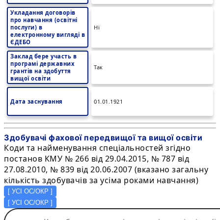
Укладання договорів
про навчання (освітні
послуги) в
Ні
електронному вигляді в
ЄДЕБО
Заклад бере участь в
програмі державних
Так
грантів на здобуття
вищої освіти
Дата заснування
01.01.1921
Здобувачі фахової передвищої та вищої освіти
Коди та найменування спеціальностей згідно
постанов КМУ № 266 від 29.04.2015, № 787 від
27.08.2010, № 839 від 20.06.2007 (вказано загальну
кількість здобувачів за усіма роками навчання)
[
УСІ ОС/ОКР
]
[
УСІ ОС/ОКР
]