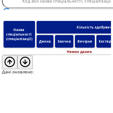
Кількість здобувач
Назва 
спеціальності 
(спеціалізації)
Денна
Заочна
Вечірня
Екстер
Немає даних
Дані оновлено: