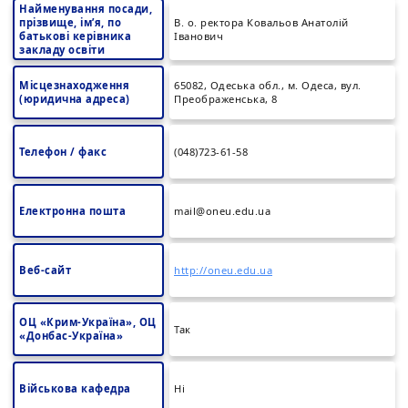
Найменування посади,
прізвище, ім’я, по
В. о. ректора Ковальов Анатолій
батькові керівника
Іванович
закладу освіти
Місцезнаходження
65082, Одеська обл., м. Одеса, вул.
(юридична адреса)
Преображенська, 8
Телефон / факс
(048)723-61-58
Електронна пошта
mail@oneu.edu.ua
Веб-сайт
http://oneu.edu.ua
ОЦ «Крим-Україна», ОЦ
Так
«Донбас-Україна»
Військова кафедра
Ні