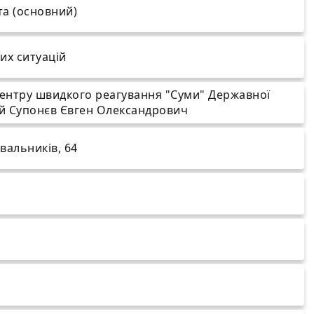
та (основний)
их ситуацій
ентру швидкого реагування "Суми" Державної
ій Супонєв Євген Олександрович
увальників, 64