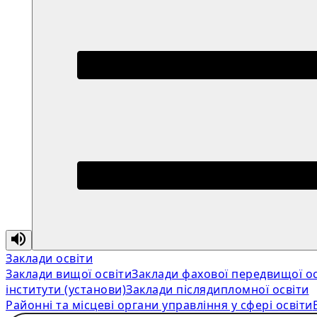
Заклади освіти
Заклади вищої освіти
Заклади фахової передвищої ос
інститути (установи)
Заклади післядипломної освіти
Районні та місцеві органи управління у сфері освіти