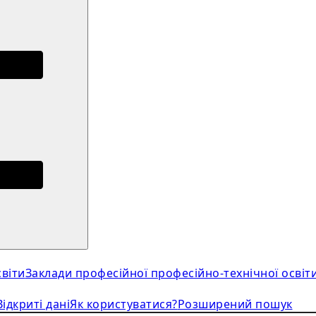
віти
Заклади професійної професійно-технічної освіт
Відкриті дані
Як користуватися?
Розширений пошук