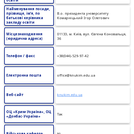
освіти
Найменування посади,
прізвище, ім’я, по
В.о. президента університету
батькові керівника
Комарніцький Ігор Олегович
закладу освіти
Місцезнаходження
01133, м. Київ, вул. Євгена Коновальця,
(юридична адреса)
36
Телефон / факс
+38(044)-529-97-42
Електронна пошта
office@knukim.edu.ua
Веб-сайт
knukim.edu.ua
ОЦ «Крим-Україна», ОЦ
Так
«Донбас-Україна»
Військова кафедра
Ні