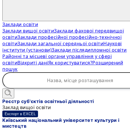
Заклади освіти
Заклади вищої освіти
Заклади фахової передвищої
освіти
Заклади професійної професійно-технічної
освіти
Заклади загальної середньої освіти
Наукові
інститути (установи)
Заклади післядипломної освіти
Районні та місцеві органи управління у сфері
освіти
Відкриті дані
Як користуватися?
Розширений
пошук
Реєстр суб'єктів освітньої діяльності
Заклад вищої освіти
Експорт в EXCEL
Київський національний університет культури і
мистецтв