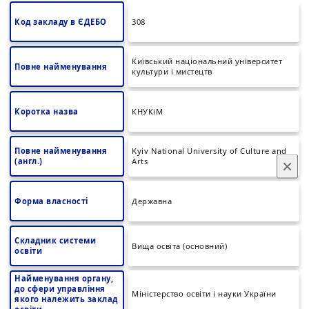
Код закладу в ЄДЕБО
308
Київський національний університет
Повне найменування
культури і мистецтв
Коротка назва
КНУКіМ
Повне найменування
Kyiv National University of Culture and
(англ.)
Arts
×
Форма власності
Державна
Складник системи
Вища освіта (основний)
освіти
Найменування органу,
до сфери управління
Міністерство освіти і науки України
якого належить заклад