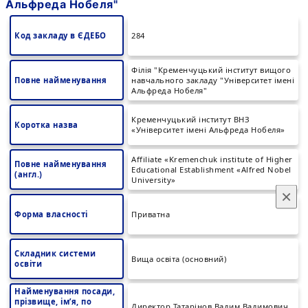
Альфреда Нобеля"
Код закладу в ЄДЕБО
284
Філія "Кременчуцький інститут вищого
Повне найменування
навчального закладу "Університет імені
Альфреда Нобеля"
Кременчуцький інститут ВНЗ
Коротка назва
«Університет імені Альфреда Нобеля»
Affiliate «Kremenchuk institute of Higher
Повне найменування
Educational Establishment «Alfred Nobel
(англ.)
University»
×
Форма власності
Приватна
Складник системи
Вища освіта (основний)
освіти
Найменування посади,
прізвище, ім’я, по
Директор Татарінов Вадим Вадимович