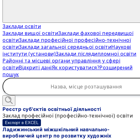
Заклади освіти
Заклади вищої освіти
Заклади фахової передвищої
освіти
Заклади професійної професійно-технічної
освіти
Заклади загальної середньої освіти
Наукові
інститути (установи)
Заклади післядипломної освіти
Районні та місцеві органи управління у сфері
освіти
Відкриті дані
Як користуватися?
Розширений
пошук
Реєстр суб'єктів освітньої діяльності
Заклад професійної (професійно-технічної) освіти
Експорт в EXCEL
Ладижинський міжшкільний навчально-
виробничий центр по розвитку художніх