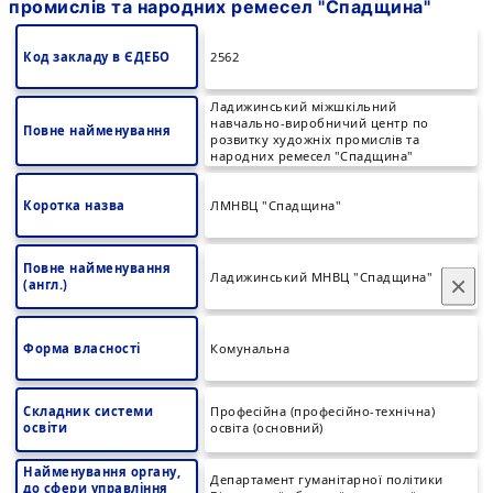
промислів та народних ремесел "Спадщина"
Код закладу в ЄДЕБО
2562
Ладижинський міжшкільний
навчально-виробничий центр по
Повне найменування
розвитку художніх промислів та
народних ремесел "Спадщина"
Коротка назва
ЛМНВЦ "Спадщина"
Повне найменування
Ладижинський МНВЦ "Спадщина"
×
(англ.)
Форма власності
Комунальна
Складник системи
Професійна (професійно-технічна)
освіти
освіта (основний)
Найменування органу,
Департамент гуманітарної політики
до сфери управління