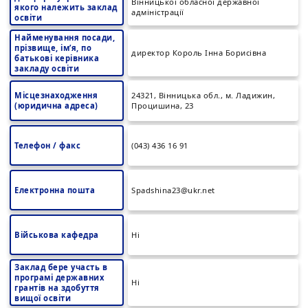
Вінницької обласної державної
якого належить заклад
адміністрації
освіти
Найменування посади,
прізвище, ім’я, по
директор Король Інна Борисівна
батькові керівника
закладу освіти
Місцезнаходження
24321, Вінницька обл., м. Ладижин,
(юридична адреса)
Процишина, 23
Телефон / факс
(043) 436 16 91
Електронна пошта
Spadshina23@ukr.net
Військова кафедра
Ні
Заклад бере участь в
програмі державних
Ні
грантів на здобуття
вищої освіти