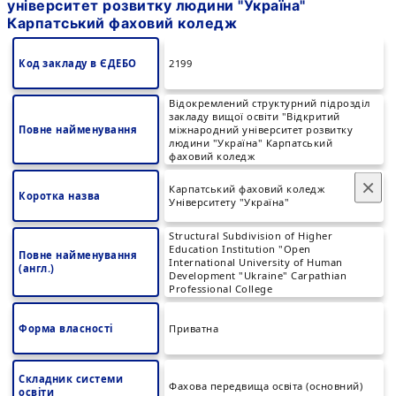
університет розвитку людини "Україна"
Карпатський фаховий коледж
Код закладу в ЄДЕБО
2199
Відокремлений структурний підрозділ
закладу вищої освіти "Відкритий
Повне найменування
міжнародний університет розвитку
людини "Україна" Карпатський
фаховий коледж
×
Карпатський фаховий коледж
Коротка назва
Університету "Україна"
Structural Subdivision оf Higher
Education Institution "Open
Повне найменування
International University оf Human
(англ.)
Development "Ukraine" Carpathian
Professional College
Форма власності
Приватна
Складник системи
Фахова передвища освіта (основний)
освіти