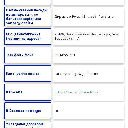
Найменування посади,
прізвище, ім’я, по
Директор Роман Вікторія Петрівна
батькові керівника
закладу освіти
Місцезнаходження
90400, Закарпатська обл., м. Хуст, вул.
(юридична адреса)
Заводська, 1-А
Телефон / факс
(03142)53131
Електронна пошта
carpatycollege@gmail.com
Веб-сайт
https://hust-coll.uu.edu.ua
Військова кафедра
Ні
Укладання договорів