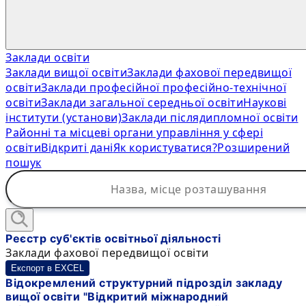
Заклади освіти
Заклади вищої освіти
Заклади фахової передвищої
освіти
Заклади професійної професійно-технічної
освіти
Заклади загальної середньої освіти
Наукові
інститути (установи)
Заклади післядипломної освіти
Районні та місцеві органи управління у сфері
освіти
Відкриті дані
Як користуватися?
Розширений
пошук
Реєстр суб'єктів освітньої діяльності
Заклади фахової передвищої освіти
Експорт в EXCEL
Відокремлений структурний підрозділ закладу
вищої освіти "Відкритий міжнародний