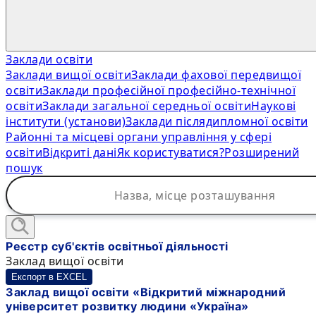
Заклади освіти
Заклади вищої освіти
Заклади фахової передвищої
освіти
Заклади професійної професійно-технічної
освіти
Заклади загальної середньої освіти
Наукові
інститути (установи)
Заклади післядипломної освіти
Районні та місцеві органи управління у сфері
освіти
Відкриті дані
Як користуватися?
Розширений
пошук
Реєстр суб'єктів освітньої діяльності
Заклад вищої освіти
Експорт в EXCEL
Заклад вищої освіти «Відкритий міжнародний
університет розвитку людини «Україна»