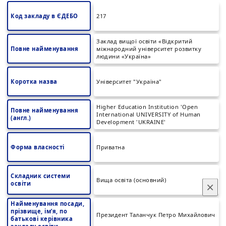
Код закладу в ЄДЕБО
217
Заклад вищої освіти «Відкритий
Повне найменування
міжнародний університет розвитку
людини «Україна»
Коротка назва
Університет "Україна"
Higher Education Institution 'Open
Повне найменування
International UNIVERSITY of Human
(англ.)
Development 'UKRAINE'
Форма власності
Приватна
Складник системи
Вища освіта (основний)
освіти
×
Найменування посади,
прізвище, ім’я, по
Президент Таланчук Петро Михайлович
батькові керівника