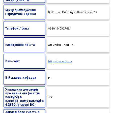
закладу освіти
Місцезнаходження
03115, м. Київ, вул. Львівська, 23
(юридична адреса)
Телефон / факс
+380444092769
Електронна пошта
office@uu.edu.ua
Веб-сайт
http://uu.edu.ua
Військова кафедра
Ні
Укладання договорів
про навчання (освітні
послуги) в
Так
електронному вигляді в
ЄДЕБО (у сфері ВО)
Заклад бере участь в