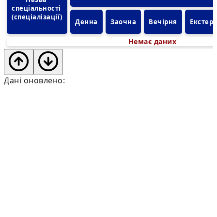
спеціальності 
(спеціалізації)
Денна
Заочна
Вечірня
Екстер
Немає даних
Дані оновлено: